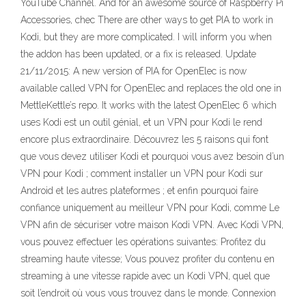
YouTube Channel. And for an awesome source of Raspberry Pi
Accessories, chec There are other ways to get PIA to work in
Kodi, but they are more complicated. I will inform you when
the addon has been updated, or a fix is released. Update
21/11/2015: A new version of PIA for OpenElec is now
available called VPN for OpenElec and replaces the old one in
MettleKettle’s repo. It works with the latest OpenElec 6 which
uses Kodi est un outil génial, et un VPN pour Kodi le rend
encore plus extraordinaire. Découvrez les 5 raisons qui font
que vous devez utiliser Kodi et pourquoi vous avez besoin d’un
VPN pour Kodi ; comment installer un VPN pour Kodi sur
Android et les autres plateformes ; et enfin pourquoi faire
confiance uniquement au meilleur VPN pour Kodi, comme Le
VPN afin de sécuriser votre maison Kodi VPN. Avec Kodi VPN,
vous pouvez effectuer les opérations suivantes: Profitez du
streaming haute vitesse; Vous pouvez profiter du contenu en
streaming à une vitesse rapide avec un Kodi VPN, quel que
soit l’endroit où vous vous trouvez dans le monde. Connexion