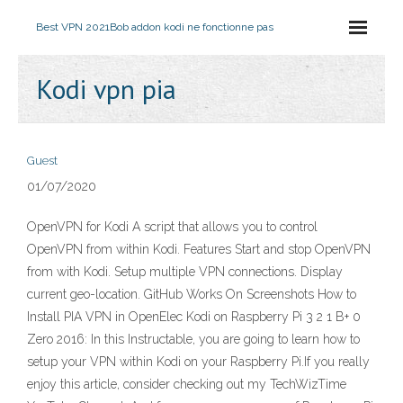
Best VPN 2021
Bob addon kodi ne fonctionne pas
Kodi vpn pia
Guest
01/07/2020
OpenVPN for Kodi A script that allows you to control
OpenVPN from within Kodi. Features Start and stop OpenVPN
from with Kodi. Setup multiple VPN connections. Display
current geo-location. GitHub Works On Screenshots How to
Install PIA VPN in OpenElec Kodi on Raspberry Pi 3 2 1 B+ 0
Zero 2016: In this Instructable, you are going to learn how to
setup your VPN within Kodi on your Raspberry Pi.If you really
enjoy this article, consider checking out my TechWizTime