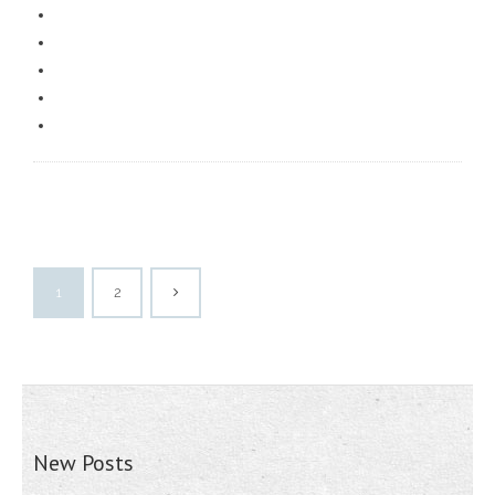
1
2
New Posts