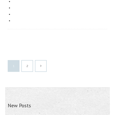
1
2
New Posts