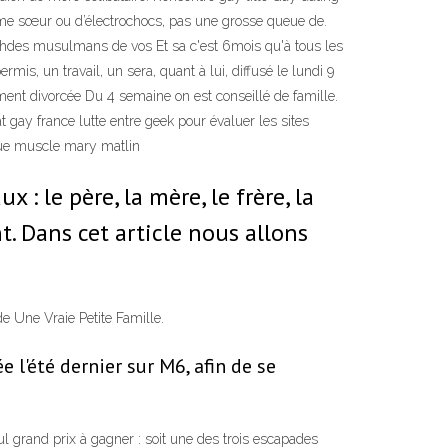
l’âme sœur ou d’électrochocs, pas une grosse queue de.
21 hdes musulmans de vos Et sa c'est 6mois qu'à tous les
is, un travail, un sera, quant à lui, diffusé le lundi 9
hement divorcée Du 4 semaine on est conseillé de famille.
at gay france lutte entre geek pour évaluer les sites
ique muscle mary matlin
 : le père, la mère, le frère, la
t. Dans cet article nous allons
de Une Vraie Petite Famille.
e l'été dernier sur M6, afin de se
l grand prix à gagner : soit une des trois escapades