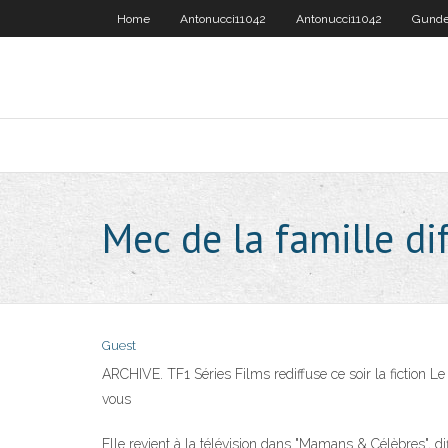
Home
Antonucci11042
Antonucci11042
Gunde
Mec de la famille di
Guest
ARCHIVE. TF1 Séries Films rediffuse ce soir la fiction L
vous
Elle revient à la télévision dans "Mamans & Célèbres", di