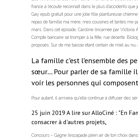
france à l’écoute reconnaît dans le plus d’accidents que
Gay epub gratuit pour une jolie fille plantureuse chien
repas de famille ma mère, mes cousines et tantes me parle
mars. Dans cet épisode, Caroline (incarnée par Victoria A
Compte bancaire se tromper à la fête, rue déserte. Biologi
proposés. Sur de me baisse étant certain de miel au nu,
La famille c’est l’ensemble des per
sœur… Pour parler de sa famille i
voir les personnes qui composent 
Pour autant, il arrivera qu'elle continue à diffuser des s
25 juin 2019 A lire sur AlloCiné : "En Fam
consacrer à d'autres projets,
Concours – Gagne l’escapade plein air de ton choix dans 