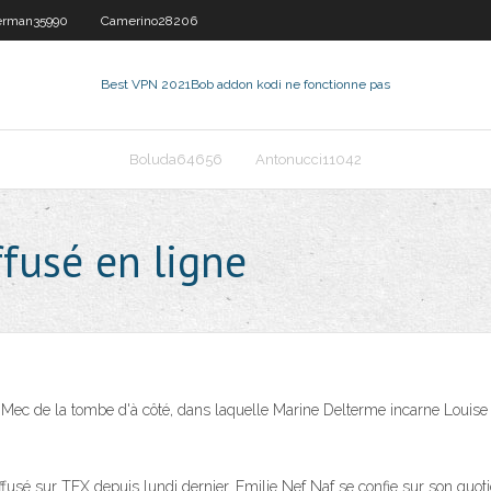
rman35990
Camerino28206
Best VPN 2021
Bob addon kodi ne fonctionne pas
Boluda64656
Antonucci11042
ffusé en ligne
e Mec de la tombe d'à côté, dans laquelle Marine Delterme incarne Louise 
ffusé sur TFX depuis lundi dernier. Emilie Nef Naf se confie sur son quoti