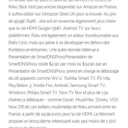
Roku Stick n’est pas encore disponible sur Amazon en France,
il suffira d’aller sur l’Amazon Store UK pour la trouver. Au prix
de 49.99£ (64€) , elle est en revanche légèrement plus chère
que la clé HDMI Google (35€). Android TV sur leurs
plateformes. Roku est également un acteur incontournable aux
Etats-Unis, mais qui peine à se développer en dehors des
frontières américaines. Une autre donnée obtenue à
Présentation de SmartDNSProxyPrésentation de
SmartDNSProxy coûte $4.90 par mois ou $34.90 par an.
Présentation de SmartDNSProxy prend en charge le déblocage
de 28 appareils comme Wii U, Toshiba Smart TV, PS Vita,
PlayStation 3, Kindle Fire, Android, Samsung Smart TV,
Windows, Philips Smart TV, Now TV Box et plus de 134
chaînes à débloquer - comme Oprah, MusicMax, Disney, VOX
Now, DR.dk Les boîtiers multimédia de Roku arrivent enfin en
France, à partir de 54,99 euros pour la clé HDMI. Le fabricant
propose un écosystème intéressant avec pas moins de 1 500