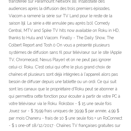
transférée sur Paramount Network [8]. Insatisfaite des
audiences après la diffusion des trois premiers épisodes,
Viacom a ramené la série sur TV Land pour le reste de la
saison [9]. La série a été annulée peu après [10]. Comedy
Central, MTV and Spike TV hits now available on Roku in HD,
thanks to Hulu and Viacom. Finally - The Daily Show, The
Colbert Report and Tosh.0 On vous a présenté plusieurs
systèmes de diffusion sans fil pour téléviseur sur le site (Apple
TV, Chromecast, Nexus Player) et on ne peut pas ignorer
celui-ci: Roku. C'est celui qui offre le plus grand choix de
chaînes et plusieurs sont déjà intégrées à l'appareil alors pas
besoin de diffuser depuis une tablette ou un ordi. Ce qui suit
sont les canaux que le propriétaire d'Roku peut se abonner à
qui permettra cette fonction pour écouter à partir de votre PC à
votre téléviseur via le Roku. Roksbox - $ 15 une seule fois
Jouez sur - $ 79,99 frais uniques de 39,99 $ par année, 4,99 $
par mois Chaneru - frais de 10 $ une seule fois + un RoConnect
- $ 1 one-off 18/12/2017 · Chaînes TV françaises gratuites sur