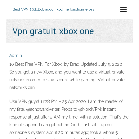
Best VPN 2021
Bob addon kodi ne fonctionne pas
Vpn gratuit xbox one
Admin
10 Best Free VPN For Xbox. by Brad Updated July 9, 2020 .
So you got a new Xbox, and you want to use a virtual private
network in order to stay secure while gaming. Virtual private
networks can
Use VPN guys! 11:28 PM – 25 Apr 2020. I am the master of
my fate. @achowardwriter. Props to @NordVPN: instant
response at just after 2 AM my time, with a solution. That's the
kind of support I can get behind (and I just set it up on
someone's system about 20 minutes ago; took a whole 5